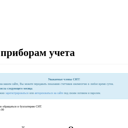
 приборам учета
Уважаемые члены СНТ!
на нашем сайте, Вы можете передавать показания счетчиков ежемесячно в любое время суток.
числа следующего месяца
.
нужно
зарегистрироваться
или
авторизоваться на сайте
под своим логином и паролем.
мо обращаться в бухгалтерию СНТ.
0.00