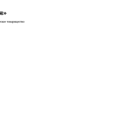
я»
еское товарищество