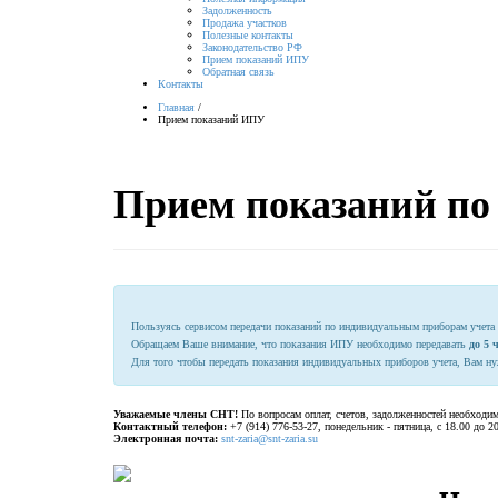
Задолженность
Продажа участков
Полезные контакты
Законодательство РФ
Прием показаний ИПУ
Обратная связь
Контакты
Главная
/
Прием показаний ИПУ
Прием показаний по
Пользуясь сервисом передачи показаний по индивидуальным приборам учета 
Обращаем Ваше внимание, что показания ИПУ необходимо передавать
до 5 
Для того чтобы передать показания индивидуальных приборов учета, Вам 
Уважаемые члены СНТ!
По вопросам оплат, счетов, задолженностей необходи
Контактный телефон:
+7 (914) 776-53-27, понедельник - пятница, с 18.00 до 2
Электронная почта:
snt-zaria@snt-zaria.su