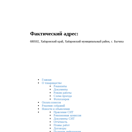
Фактический адрес:
680502, Хабаровский край, Хабаровский муниципальный район, с. Бычиха
Главная
О товариществе
Реквизиты
Документы
Режим работы
Схема проезда
Фотогалерея
Оплата взносов
Решения собраний
Новости и объявления
Правление СНТ
Ревизионная комиссия
Документы СНТ
Отчетность
Планы работ
Договоры
Полезная информация